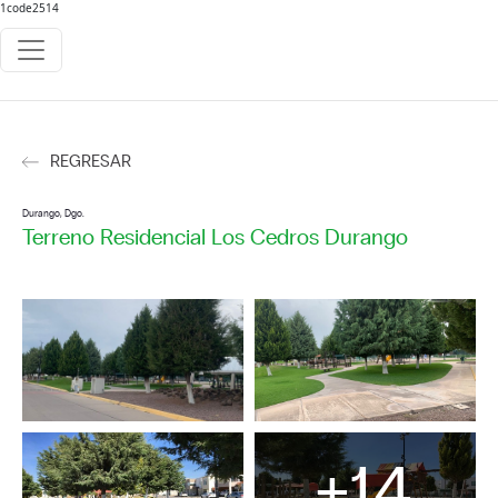
1code2514
REGRESAR
Durango, Dgo.
Terreno Residencial Los Cedros Durango
+14