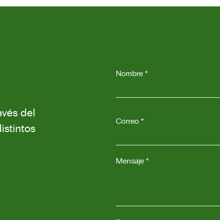
Nombre *
avés del
Correo *
istintos
Mensaje *