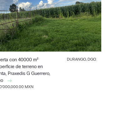
erta con 40000 m²
DURANGO, DGO.
perficie de terreno en
nta, Praxedis G Guerrero,
go
10'000,000.00 MXN