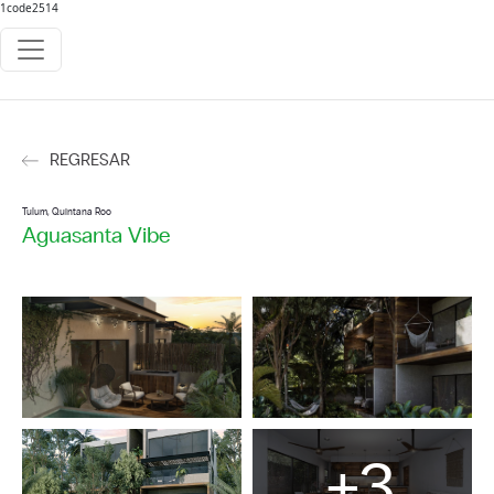
1code2514
REGRESAR
Tulum, Quintana Roo
Aguasanta Vibe
+3