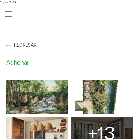
1code2514
REGRESAR
Adhonai
+13