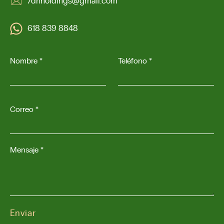
7dnholdings@gmail.com
618 839 8848
Nombre *
Teléfono *
Correo *
Mensaje *